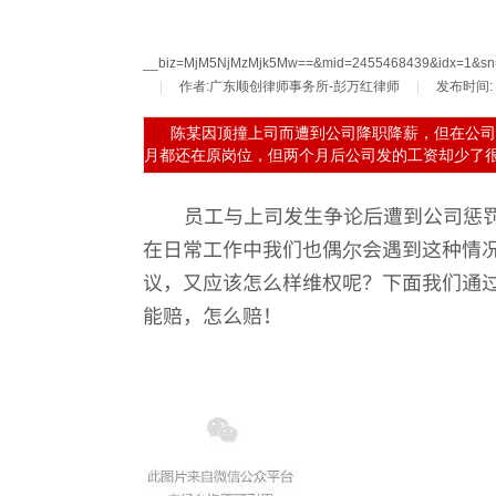
__biz=MjM5NjMzMjk5Mw==&mid=2455468439&idx=1&sn
|
作者:
广东顺创律师事务所-彭万红律师
|
发布时间:
陈某因顶撞上司而遭到公司降职降薪，但在公司
月都还在原岗位，但两个月后公司发的工资却少了
员工与上司发生争论后遭到公司惩
在日常工作中我们也偶尔会遇到这种情
议，又应该怎么样维权呢？下面我们通
能赔，怎么赔！