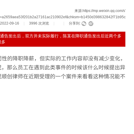
来源:
https://mp.weixin.qq.com/s?
=a2659aea53f201b2a27161ac210902ef&chksm=b1450d398632842f71b95c1c44
2022-09-16
|
3996
次浏览
|
|
分享到:
通告发出后，双方并未实际履行，陈某在降职通告发出后近两个多
很多
罚性的降职降薪，但实际的工作内容却没有减少变化，
况，那么员工在遇到此类事件的时候该什么时候提出异
过顺创律师在近期受理的一个案件来看看这种情况能不