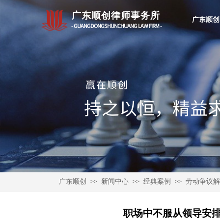
广东顺创律师事务所
广东顺创
- GUANGDONGSHUNCHUANG LAW FIRM -
赢在顺创
持之以恒，精益求
广东顺创
新闻中心
经典案例
劳动争议解
>>
>>
>>
职场中不服从领导安排