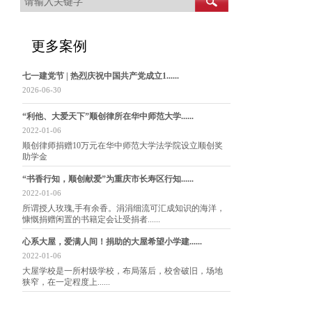
fd5bae41f2bb90592ae336b34d164b10c1ca5c06f1939ae955&token=133806027
更多案例
七一建党节 | 热烈庆祝中国共产党成立1......
2026-06-30
“利他、大爱天下”顺创律所在华中师范大学......
2022-01-06
顺创律师捐赠10万元在华中师范大学法学院设立顺创奖
助学金
“书香行知，顺创献爱”为重庆市长寿区行知......
2022-01-06
所谓授人玫瑰,手有余香。涓涓细流可汇成知识的海洋，
慷慨捐赠闲置的书籍定会让受捐者......
心系大屋，爱满人间！捐助的大屋希望小学建......
2022-01-06
大屋学校是一所村级学校，布局落后，校舍破旧，场地
狭窄，在一定程度上......