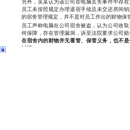
另外，吴某认为该公司在电脑丢失事件中存在
员工未按照规定办理退宿手续且未交还房间钥
的宿舍管理规定，并不是对员工作出的财物保
员工声称电脑在公司宿舍被盗，认为公司收取
何保障，存在管理漏洞，诉至法院要求公司赔
在宿舍内的财物并无看管、保管义务，也不是
过错。
律师分析
该案虽为劳动者与用人单位之间的纠纷，但
纷。法院称其要求公司赔偿没有法律依据，要
笔者认为劳动者的要求用人单位赔偿被盗财物
律依据确有缺失。
但是这个案件非常具有典型性，可以尝试找
施，让员工有理由信赖公司会采取有效的保安
不建议撤诉，让法院出具判决，并详细阐述为