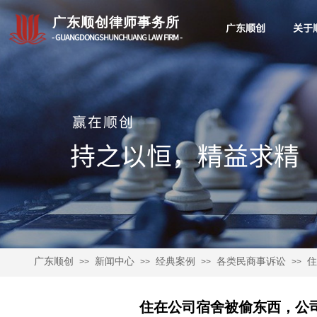
广东顺创律师事务所
广东顺创
关于
- GUANGDONGSHUNCHUANG LAW FIRM -
赢在顺创
持之以恒，精益求精​
广东顺创
新闻中心
经典案例
各类民商事诉讼
住
>>
>>
>>
>>
住在公司宿舍被偷东西，公