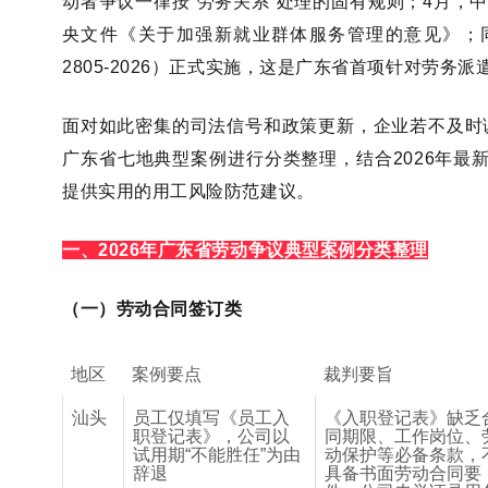
动者争议一律按
“
劳务关系
”
处理的固有规则；
4
月，
央文件《关于加强新就业群体服务管理的意见》；
2805-2026
）正式实施，这是广东省首项针对劳务派
面对如此密集的司法信号和政策更新，企业若不及时
广东省七地典型案例进行分类整理，结合
2026
年最
提供实用的用工风险防范建议。
一、
2026
年广东省劳动争议典型案例分类整理
（一）劳动合同签订类
地区
案例要点
裁判要旨
汕头
员工仅填写《员工入
《入职登记表》缺乏
职登记表》，公司以
同期限、工作岗位、
试用期
“
不能胜任
”
为由
动保护等必备条款，
辞退
具备书面劳动合同要