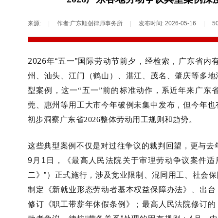
来源:
|
作者:
广东顺创律师事务所
|
发布时间:
2026-05-16
|
5
2026
年
“
五一
”
国际劳动节前夕，
经检索，
广东省内
州、汕头、江门（鹤山）、湛江、茂名、肇庆等多地
型案例，
这一
“五一”前的标准动作，系
近年来广东
莞、惠州等用工大市今年破例未集中发布，但今年也
初步洞察广东省2026整体劳动用工规则和趋势
。
这些典型案例不仅是对过往争议的裁判回望，更与去
9
月
1
日，《最高人民法院关于审理劳动争议案件适
二》
”
）正式施行，涉及竞业限制、混同用工、社会保险
制定《新就业形态劳动者基本权益保障办法》、出台
修订《职工带薪年休假条例》；
最高人民法院修订的