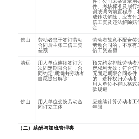
件；公司未举证录用
件、考核标准及
履行
训或调岗
前置程序，
成违法解除，应支付
倍工资及
违法解除
赔
金
佛山
劳动者怠于签订劳动
劳动者故意不配合签
合同后主张二倍工资
劳动合同的，不享有
差额
倍工资差额
清远
用人单位连续签订六
预先约定排除劳动者
次固定期限合同，合
定权利无效；符合订
同约定
“
期满由劳动者
无固定期限合同条件
自愿提出解除
”
的，选择权归劳动者
用人单位不得以格式
款规避
佛山
用人单位变换劳动合
应连续计算劳动者工
同订立主体
年限
（二）薪酬与加班管理类