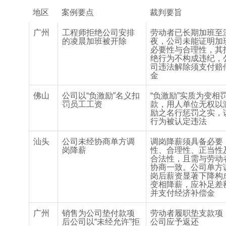
地区
案例要点
裁判要旨
广州
工程师拒绝公司安排
劳动者已长期加班至
的凌晨加班被开除
夜，公司未能证明加
必要性与合理性，其
绝行为不构成违纪，
司违法解除须支付赔
金
佛山
公司以
“
负激励
”
名义扣
“
负激励
”
实质为变相
罚员工工资
款，用人单位无权以
励之名行惩罚之实，
行为被认定违法
汕头
公司未经协商单方调
调岗降薪须具备必要
岗降薪
性、合理性、正当性
合法性，且需与劳动
协商一致。公司单方
岗后薪资显著下降构
变相降薪，应补足差
并支付经济补偿金
广州
销售为公司垫付款项
劳动者履职垫支款项
后公司以
“
未经允许
”
拒
公司应予返还