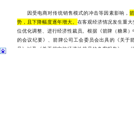
因受电商对传统销售模式的冲击等因素影响，
势，且下降幅度逐年增大。
在客观经济情况发生重大
位优化调整、进行经济性裁员。根据《箭牌（糖果）
的会议纪要》、箭牌公司工会委员会出具的《关于
见》以及《关于拟实施经济性裁员的备案报告》、《
司已依法提前30日向工会说明情况，并取得工会同
员计划和名单。故箭牌公司解除与赵汝辉之间的劳动
一条第一款第（四）项之规定。
判例二：企业需提供能证明客观经济情况发生重大变