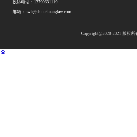
投诉电话：13790631119
邮箱：pwh@shunchuanglaw.com
Copyright@2020-2021 