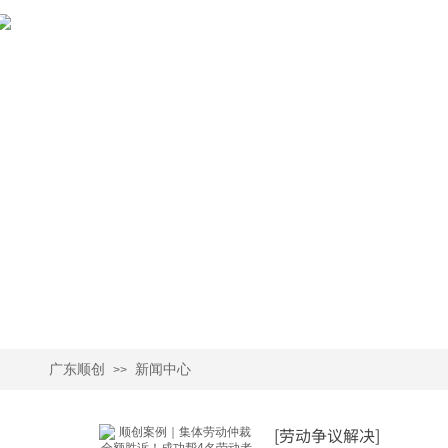
广东顺创律师事务所
广东顺创
关于
- GUANGDONGSHUNCHUANG LAW FIRM -
新闻中心
更进一步的了解我们
广东顺创
新闻中心
>>
[劳动争议解决]